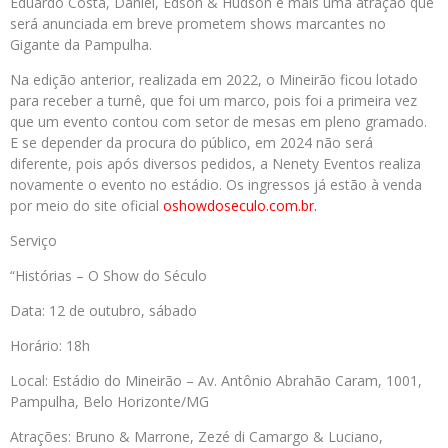
Eduardo Costa, Daniel, Edson & Hudson e mais uma atração que
será anunciada em breve prometem shows marcantes no
Gigante da Pampulha.
Na edição anterior, realizada em 2022, o Mineirão ficou lotado
para receber a turnê, que foi um marco, pois foi a primeira vez
que um evento contou com setor de mesas em pleno gramado.
E se depender da procura do público, em 2024 não será
diferente, pois após diversos pedidos, a Nenety Eventos realiza
novamente o evento no estádio. Os ingressos já estão à venda
por meio do site oficial
oshowdoseculo.com.br
.
Serviço
“Histórias – O Show do Século
Data: 12 de outubro, sábado
Horário: 18h
Local: Estádio do Mineirão – Av. Antônio Abrahão Caram, 1001,
Pampulha, Belo Horizonte/MG
Atrações: Bruno & Marrone, Zezé di Camargo & Luciano,