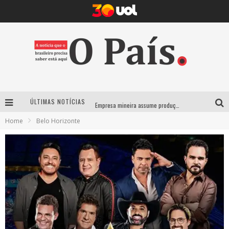
ÚLTIMAS NOTÍCIAS
Empresa mineira assume produção do Carnaval de BH e consolida presença em grandes eventos nacionais
Home
Belo Horizonte
Maior Campeonato de Drift da América Latina retorna ao Mega Space em março
Suzy Brasil traz humor ácido e contos de fadas “nonsense” para Belo Horizonte com o espetáculo “Uma Noite Horripilante”
Deu Samba resgata tradição das ruas pintadas para a Copa do Mundo e celebra a música em gravação histórica em Santa Luzia