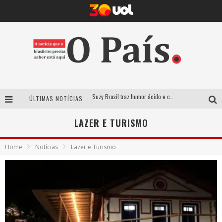
ÚLTIMAS NOTÍCIAS
Deu Samba resgata tradição das ruas pintadas para a Copa do Mundo e celebra a música em gravação histórica em Santa Luzia
Empresa mineira assume produção do Carnaval de BH e consolida presença em grandes eventos nacionais
LAZER E TURISMO
Maior Campeonato de Drift da América Latina retorna ao Mega Space em março
Home
Notícias
Lazer e Turismo
Suzy Brasil traz humor ácido e contos de fadas “nonsense” para Belo Horizonte com o espetáculo “Uma Noite Horripilante”