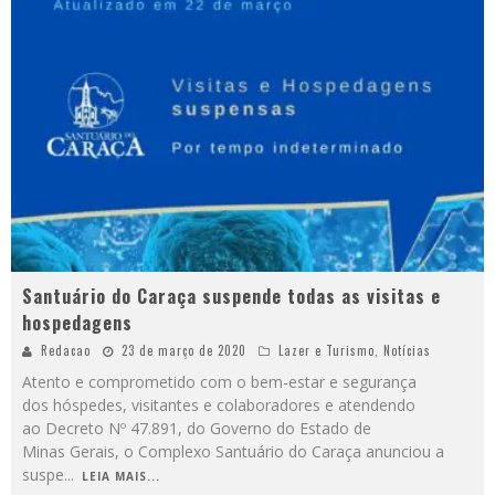
Santuário do Caraça suspende todas as visitas e
hospedagens
Redacao
23 de março de 2020
Lazer e Turismo
,
Notícias
Atento e comprometido com o bem-estar e segurança
dos hóspedes, visitantes e colaboradores e atendendo
ao Decreto Nº 47.891, do Governo do Estado de
Minas Gerais, o Complexo Santuário do Caraça anunciou a
suspe
...
LEIA MAIS...