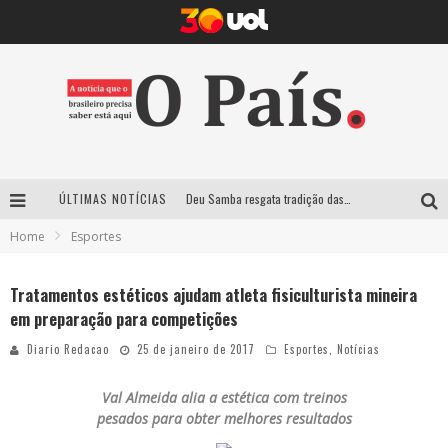
ÚLTIMAS NOTÍCIAS
Deu Samba resgata tradição das ruas pintadas para a Copa do Mundo e celebra a música em gravação histórica em Santa Luzia
Home
Esportes
Empresa mineira assume produção do Carnaval de BH e consolida presença em grandes eventos nacionais
Maior Campeonato de Drift da América Latina retorna ao Mega Space em março
Tratamentos estéticos ajudam atleta fisiculturista mineira
em preparação para competições
Suzy Brasil traz humor ácido e contos de fadas “nonsense” para Belo Horizonte com o espetáculo “Uma Noite Horripilante”
Diario Redacao
25 de janeiro de 2017
Esportes
,
Notícias
Val
Almeida
alia a estética com treinos
pesados para obter melhores resultados