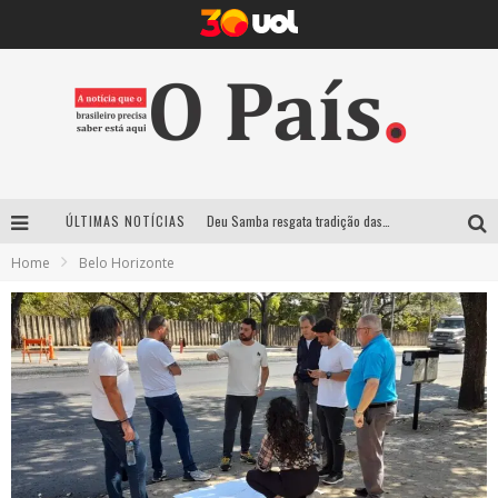
Deu Samba resgata tradição das ruas pintadas para a Copa do Mundo e celebra a música em gravação histórica em Santa Luzia
ÚLTIMAS NOTÍCIAS
Empresa mineira assume produção do Carnaval de BH e consolida presença em grandes eventos nacionais
Home
Belo Horizonte
Maior Campeonato de Drift da América Latina retorna ao Mega Space em março
Suzy Brasil traz humor ácido e contos de fadas “nonsense” para Belo Horizonte com o espetáculo “Uma Noite Horripilante”