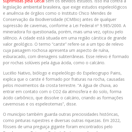
suprimidas pela Gecal
sem os devidos estudos. Isso iria contra a
legislação ambiental brasileira, que exige estudos espeleológicos
e anuência de órgãos como o Instituto Chico Mendes de
Conservação da Biodiversidade (ICMBio) antes de qualquer
supressão de cavernas, conforme a Lei Federal nº 9.985/2000. A
mineradora foi questionada, porém, mais uma vez, optou pelo
silêncio. A cidade está situada em uma região cárstica de grande
valor geológico. O termo “carste” refere-se a um tipo de relevo
cuja paisagem rochosa apresenta um aspecto de ruína,
esburacado, com drenagens subterrâneas. Esse relevo é formado
por rochas solúveis pela água ácida, como o calcário.
Lucélio Nativo, biólogo e espeleólogo do Espeleogrupo Pains,
explica que o carste é formado por fraturas na rocha, causadas
pelos movimentos da crosta terrestre. “A água de chuva, ao
entrar em contato com o CO2 da atmosfera e do solo, forma
ácido carbônico, que dissolve o calcário, criando as formações
cavernosas e os espeleotemas”, disse.
O município também guarda outras preciosidades históricas,
como pinturas rupestres e diversas outras riquezas. Em 2022,
fósseis de uma preguiça gigante foram encontrados pelo