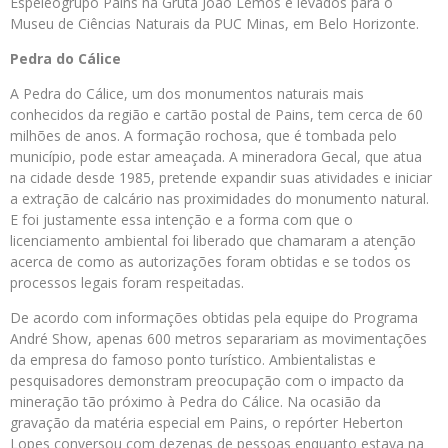
Espeleogrupo Pains na Gruta João Lemos e levados para o
Museu de Ciências Naturais da PUC Minas, em Belo Horizonte.
Pedra do Cálice
A Pedra do Cálice, um dos monumentos naturais mais
conhecidos da região e cartão postal de Pains, tem cerca de 60
milhões de anos. A formação rochosa, que é tombada pelo
município, pode estar ameaçada. A mineradora Gecal, que atua
na cidade desde 1985, pretende expandir suas atividades e iniciar
a extração de calcário nas proximidades do monumento natural.
E foi justamente essa intenção e a forma com que o
licenciamento ambiental foi liberado que chamaram a atenção
acerca de como as autorizações foram obtidas e se todos os
processos legais foram respeitadas.
De acordo com informações obtidas pela equipe do Programa
André Show, apenas 600 metros separariam as movimentações
da empresa do famoso ponto turístico. Ambientalistas e
pesquisadores demonstram preocupação com o impacto da
mineração tão próximo à Pedra do Cálice. Na ocasião da
gravação da matéria especial em Pains, o repórter Heberton
Lopes conversou com dezenas de pessoas enquanto estava na