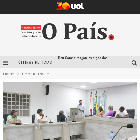
ÚLTIMAS NOTÍCIAS
Empresa mineira assume produção do Carnaval de BH e consolida presença em grandes eventos nacionais
Home
Belo Horizonte
Maior Campeonato de Drift da América Latina retorna ao Mega Space em março
Suzy Brasil traz humor ácido e contos de fadas “nonsense” para Belo Horizonte com o espetáculo “Uma Noite Horripilante”
Deu Samba resgata tradição das ruas pintadas para a Copa do Mundo e celebra a música em gravação histórica em Santa Luzia