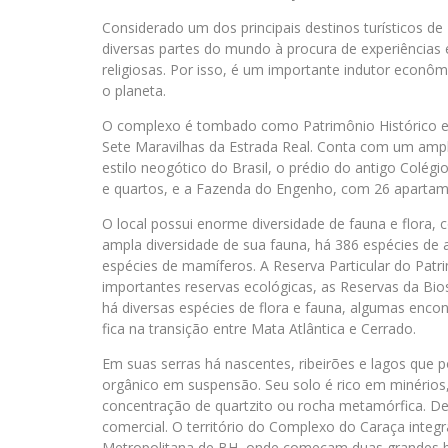
Considerado um dos principais destinos turísticos de
diversas partes do mundo à procura de experiências e
religiosas. Por isso, é um importante indutor econô
o planeta.
O complexo é tombado como Patrimônio Histórico e A
Sete Maravilhas da Estrada Real. Conta com um amplo
estilo neogótico do Brasil, o prédio do antigo Colé
e quartos, e a Fazenda do Engenho, com 26 apartam
O local possui enorme diversidade de fauna e flora,
ampla diversidade de sua fauna, há 386 espécies de a
espécies de mamíferos. A Reserva Particular do Patr
importantes reservas ecológicas, as Reservas da Bios
há diversas espécies de flora e fauna, algumas enc
fica na transição entre Mata Atlântica e Cerrado.
Em suas serras há nascentes, ribeirões e lagos que 
orgânico em suspensão. Seu solo é rico em minérios
concentração de quartzito ou rocha metamórfica. De
comercial. O território do Complexo do Caraça integ
Metropolitana de BH, onde começam duas grandes baci