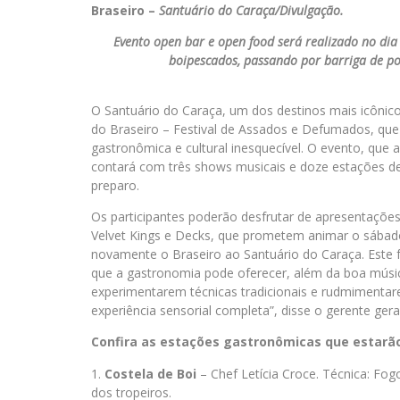
Braseiro –
Santuário do Caraça/Divulgação.
Evento open bar e open food será realizado no dia
boipescados, passando por barriga de po
O Santuário do Caraça, um dos destinos mais icônico
do Braseiro – Festival de Assados e Defumados, que
gastronômica e cultural inesquecível. O evento, que
contará com três shows musicais e doze estações d
preparo.
Os participantes poderão desfrutar de apresentaçõ
Velvet Kings e Decks, que prometem animar o sábado 
novamente o Braseiro ao Santuário do Caraça. Este fes
que a gastronomia pode oferecer, além da boa músic
experimentarem técnicas tradicionais e rudmimenta
experiência sensorial completa”, disse o gerente ger
Confira as estações gastronômicas que estarã
Costela de Boi
– Chef Letícia Croce. Técnica: F
dos tropeiros.