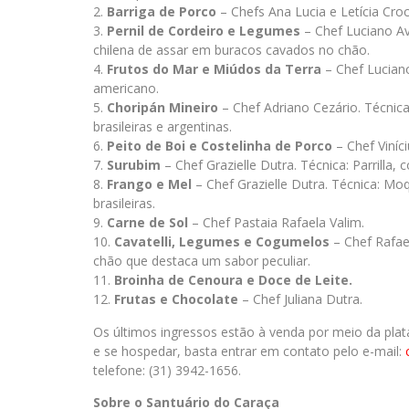
Barriga de Porco
– Chefs Ana Lucia e Letícia Croc
Pernil de Cordeiro e Legumes
– Chef Luciano Av
chilena de assar em buracos cavados no chão.
Frutos do Mar e Miúdos da Terra
– Chef Luciano
americano.
Choripán Mineiro
– Chef Adriano Cezário. Técnica
brasileiras e argentinas.
Peito de Boi e Costelinha de Porco
– Chef Viníc
Surubim
– Chef Grazielle Dutra. Técnica: Parrilla, 
Frango e Mel
– Chef Grazielle Dutra. Técnica: Mo
brasileiras.
Carne de Sol
– Chef Pastaia Rafaela Valim.
Cavatelli, Legumes e Cogumelos
– Chef Rafael
chão que destaca um sabor peculiar.
Broinha de Cenoura e Doce de Leite.
Frutas e Chocolate
– Chef Juliana Dutra.
Os últimos ingressos estão à venda por meio da pl
e se hospedar, basta entrar em contato pelo e-mail:
telefone: (31) 3942-1656.
Sobre o Santuário do Caraça