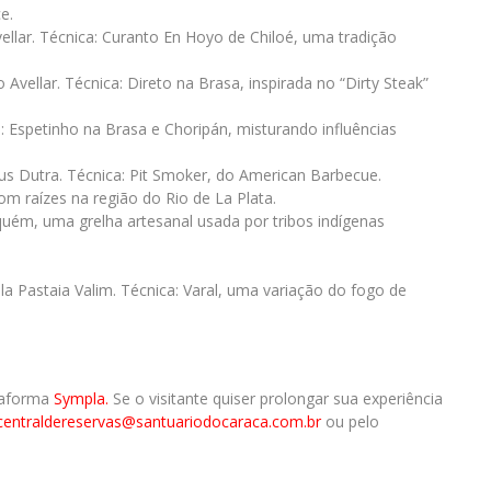
e.
ellar. Técnica: Curanto En Hoyo de Chiloé, uma tradição
 Avellar. Técnica: Direto na Brasa, inspirada no “Dirty Steak”
: Espetinho na Brasa e Choripán, misturando influências
ius Dutra. Técnica: Pit Smoker, do American Barbecue.
com raízes na região do Rio de La Plata.
quém, uma grelha artesanal usada por tribos indígenas
a Pastaia Valim. Técnica: Varal, uma variação do fogo de
ataforma
Sympla.
Se o visitante quiser prolongar sua experiência
centraldereservas@
santuariodocaraca.com.br
ou pelo