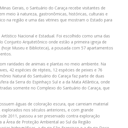
 Minas Gerais, o Santuário do Caraça recebe visitantes de
m meio à natureza, gastronômicas, históricas, culturais e
mico na região e uma das vitrines que mostram o Estado para
rtístico Nacional e Estadual. Foi escolhido como uma das
 Conjunto Arquitetônico onde estão a primeira igreja de
gio (hoje Museu e Biblioteca), a pousada com 57 apartamentos
entos.
 com raridades de animais e plantas no meio ambiente. Na
ves, 42 espécies de répteis, 12 espécies de peixes e 76
imônio Natural do Santuário do Caraça faz parte de duas
fera da Serra do Espinhaço Sul e a da Mata Atlântica, onde
ontradas somente no Complexo do Santuário do Caraça, que
possuem águas de coloração escura, que carreiam material
, explorados nos séculos anteriores, e com grande
sde 2011, passou a ser preservado contra exploração
ra a Área de Proteção Ambiental ao Sul da Região
as hidrográficas, a do rio São Francisco e a do rio Doce,