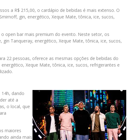
sos a R$ 215,00, o cardápio de bebidas é mais extenso. O
Smirnoff, gin, energético, Xeque Mate, tônica, ice, sucos,
 o open bar mais premium do evento. Neste setor, os
, gin Tanqueray, energético, Xeque Mate, tônica, ice, sucos,
para 22 pessoas, oferece as mesmas opções de bebidas do
energético, Xeque Mate, tônica, ice, sucos, refrigerantes e
izado.
s 14h, dando
der até a
, o local, que
para
os maiores
ando ainda mais