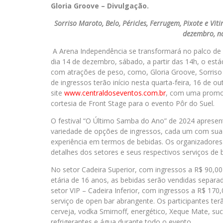
Gloria Groove – Divulgação.
Sorriso Maroto, Belo, Péricles, Ferrugem, Pixote e V
dezembro, n
A Arena Independência se transformará no palco de 
dia 14 de dezembro, sábado, a partir das 14h, o est
com atrações de peso, como, Gloria Groove, Sorriso 
de ingressos terão início nesta quarta-feira, 16 de o
site
www.centraldoseventos.com.br
, com uma promoç
cortesia de Front Stage para o evento Pôr do Suel.
O festival “O Último Samba do Ano” de 2024 aprese
variedade de opções de ingressos, cada um com sua
experiência em termos de bebidas. Os organizadores
detalhes dos setores e seus respectivos serviços de b
No setor Cadeira Superior, com ingressos a R$ 90,00 
etária de 16 anos, as bebidas serão vendidas separa
setor VIP – Cadeira Inferior, com ingressos a R$ 170
serviço de open bar abrangente. Os participantes terã
cerveja, vodka Smirnoff, energético, Xeque Mate, su
refrigerantes e água durante todo o evento.