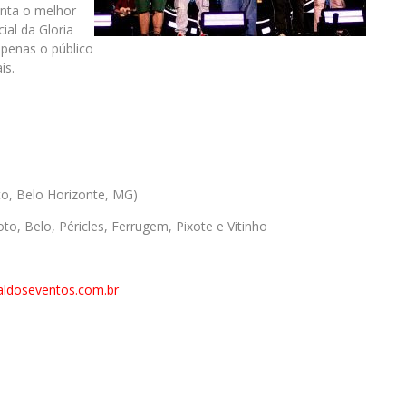
enta o melhor
al da Gloria
apenas o público
ís.
to, Belo Horizonte, MG)
oto, Belo, Péricles, Ferrugem, Pixote e Vitinho
ldoseventos.com.br