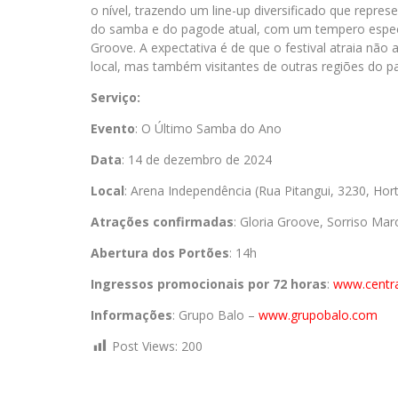
o nível, trazendo um line-up diversificado que repres
do samba e do pagode atual, com um tempero especi
Groove. A expectativa é de que o festival atraia não 
local, mas também visitantes de outras regiões do pa
Serviço:
Evento
: O Último Samba do Ano
Data
: 14 de dezembro de 2024
Local
: Arena Independência (Rua Pitangui, 3230, Hor
Atrações confirmadas
: Gloria Groove, Sorriso Mar
Abertura dos Portões
: 14h
Ingressos promocionais por 72 horas
:
www.centra
Informações
: Grupo Balo –
www.grupobalo.com
Post Views:
200