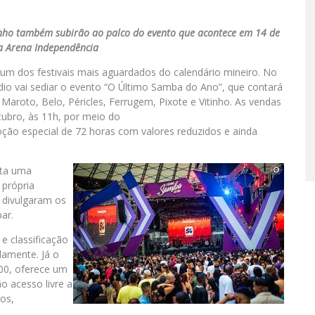
itinho também subirão ao palco do evento que acontece em 14 de
a Arena Independência
um dos festivais mais aguardados do calendário mineiro. No
ádio vai sediar o evento “O Último Samba do Ano”, que contará
Maroto, Belo, Péricles, Ferrugem, Pixote e Vitinho. As vendas
utubro, às 11h, por meio do
ão especial de 72 horas com valores reduzidos e ainda
nta uma
 própria
 divulgaram os
ar.
e classificação
damente. Já o
,00, oferece um
o acesso livre a
cos,