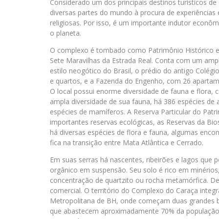
Considerado um dos principais destinos turísticos de
diversas partes do mundo à procura de experiências e
religiosas. Por isso, é um importante indutor econô
o planeta.
O complexo é tombado como Patrimônio Histórico e A
Sete Maravilhas da Estrada Real. Conta com um amplo
estilo neogótico do Brasil, o prédio do antigo Colé
e quartos, e a Fazenda do Engenho, com 26 apartam
O local possui enorme diversidade de fauna e flora,
ampla diversidade de sua fauna, há 386 espécies de a
espécies de mamíferos. A Reserva Particular do Patr
importantes reservas ecológicas, as Reservas da Bios
há diversas espécies de flora e fauna, algumas enc
fica na transição entre Mata Atlântica e Cerrado.
Em suas serras há nascentes, ribeirões e lagos que 
orgânico em suspensão. Seu solo é rico em minérios
concentração de quartzito ou rocha metamórfica. De
comercial. O território do Complexo do Caraça integ
Metropolitana de BH, onde começam duas grandes baci
que abastecem aproximadamente 70% da população d