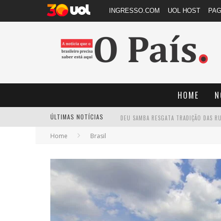
INGRESSO.COM
UOL HOST
PA
HOME
N
ÚLTIMAS NOTÍCIAS
Home
Brasil