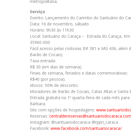
metropolitana.
Serviço
Evento: Lançamento do Carimbo do Santuário do Car
Data: 16 de novembro, sábado
Horário: 9h30 às 11h30
Local: Santuário do Caraça – Estrada do Caraça, Km 
35960-000
Fácil acesso pelas rodovias BR 381 e MG 436, além d
Barão de Cocais)
Taxa entrada:
R$ 30 (em dias de semana)
Finais de semana, feriados e datas comemorativas:
R$40 (por pessoa).
Idosos: 50% de desconto.
Moradores de Barão de Cocais, Catas Altas e Santa
Entrada gratuita na 1ª quarta-feira de cada mês par
Bárbara.
Site com opções de hospedagens:
www.santuariodoc
Reservas:
centraldereservas@
santuariodocaraca.com
Instagram: @santuariodocaraca @rppn_caraca
Facebook:
www.facebook.com/
santuariocaraca/