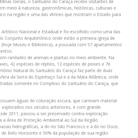
 Minas Gerais, o Santuário do Caraça recebe visitantes de
m meio à natureza, gastronômicas, históricas, culturais e
mico na região e uma das vitrines que mostram o Estado para
rtístico Nacional e Estadual e foi escolhido como uma das
 Conjunto Arquitetônico onde estão a primeira igreja de
gio (hoje Museu e Biblioteca), a pousada com 57 apartamentos
entos.
 com raridades de animais e plantas no meio ambiente. Na
ves, 42 espécies de répteis, 12 espécies de peixes e 76
imônio Natural do Santuário do Caraça faz parte de duas
fera da Serra do Espinhaço Sul e a da Mata Atlântica, onde
ontradas somente no Complexo do Santuário do Caraça, que
possuem águas de coloração escura, que carreiam material
, explorados nos séculos anteriores, e com grande
sde 2011, passou a ser preservado contra exploração
ra a Área de Proteção Ambiental ao Sul da Região
as hidrográficas, a do rio São Francisco e a do rio Doce,
e Belo Horizonte e 50% da população de sua região