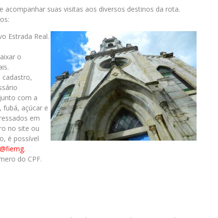
e acompanhar suas visitas aos diversos destinos da rota.
os:
ivo Estrada Real.
aixar o
is.
 cadastro,
ssário
 junto com a
, fubá, açúcar e
teressados em
ro no site ou
o, é possível
l@fiemg.
úmero do CPF.