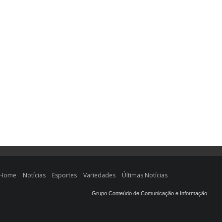
Home
Notícias
Esportes
Variedades
Últimas Notícias
Grupo Conteúdo de Comunicação e Informação