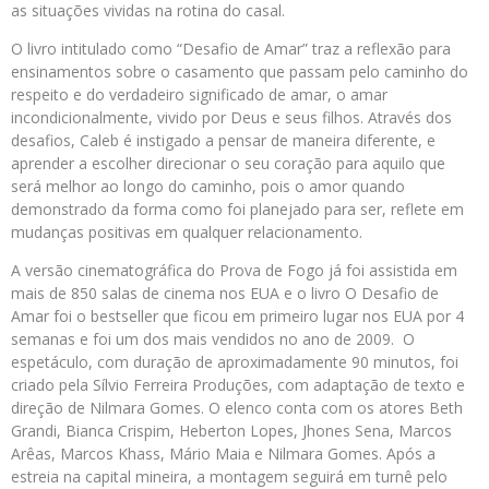
as situações vividas na rotina do casal.
O livro intitulado como “Desafio de Amar” traz a reflexão para
ensinamentos sobre o casamento que passam pelo caminho do
respeito e do verdadeiro significado de amar, o amar
incondicionalmente, vivido por Deus e seus filhos. Através dos
desafios, Caleb é instigado a pensar de maneira diferente, e
aprender a escolher direcionar o seu coração para aquilo que
será melhor ao longo do caminho, pois o amor quando
demonstrado da forma como foi planejado para ser, reflete em
mudanças positivas em qualquer relacionamento.
A versão cinematográfica do Prova de Fogo já foi assistida em
mais de 850 salas de cinema nos EUA e o livro O Desafio de
Amar foi o bestseller que ficou em primeiro lugar nos EUA por 4
semanas e foi um dos mais vendidos no ano de 2009. O
espetáculo, com duração de aproximadamente 90 minutos, foi
criado pela Sílvio Ferreira Produções, com adaptação de texto e
direção de Nilmara Gomes. O elenco conta com os atores Beth
Grandi, Bianca Crispim,
Heberton
Lopes, Jhones Sena, Marcos
Arêas, Marcos Khass, Mário Maia e Nilmara Gomes. Após a
estreia na capital mineira, a montagem seguirá em turnê pelo