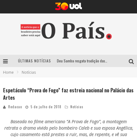
ÚLTIMAS NOTÍCIAS
Deu Samba resgata tradição das ruas pintadas para a Copa do Mundo e celebra a música em gravação histórica em Santa Luzia
Home
Notícias
Empresa mineira assume produção do Carnaval de BH e consolida presença em grandes eventos nacionais
Maior Campeonato de Drift da América Latina retorna ao Mega Space em março
Espetáculo “Prova de Fogo” faz estreia nacional no Palácio das
Artes
Suzy Brasil traz humor ácido e contos de fadas “nonsense” para Belo Horizonte com o espetáculo “Uma Noite Horripilante”
Redacao
5 de julho de 2018
Notícias
Baseada no filme americano “A Prova de Fogo”, a montagem
retrata o drama vivido pelo bombeiro Caleb e sua esposa Angélica,
cujo casamento está prestes a ruir, mas, de repente, e vê sua