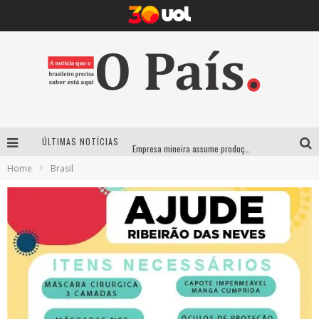
ÚLTIMAS NOTÍCIAS
Empresa mineira assume produção do Carnaval de BH e consolida presença em grandes eventos nacionais
Home
Brasil
Maior Campeonato de Drift da América Latina retorna ao Mega Space em março
Suzy Brasil traz humor ácido e contos de fadas “nonsense” para Belo Horizonte com o espetáculo “Uma Noite Horripilante”
Deu Samba resgata tradição das ruas pintadas para a Copa do Mundo e celebra a música em gravação histórica em Santa Luzia