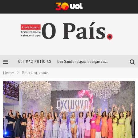
ÚLTIMAS NOTÍCIAS
Deu Samba resgata tradição das ruas pintadas para a Copa do Mundo e celebra a música em gravação histórica em Santa Luzia
Home
Belo Horizonte
Empresa mineira assume produção do Carnaval de BH e consolida presença em grandes eventos nacionais
Maior Campeonato de Drift da América Latina retorna ao Mega Space em março
Suzy Brasil traz humor ácido e contos de fadas “nonsense” para Belo Horizonte com o espetáculo “Uma Noite Horripilante”