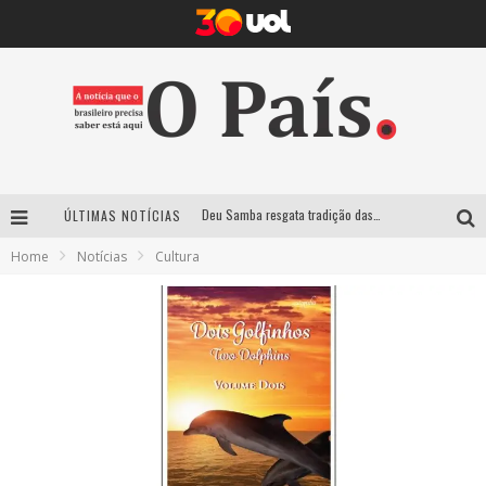
Deu Samba resgata tradição das ruas pintadas para a Copa do Mundo e celebra a música em gravação histórica em Santa Luzia
ÚLTIMAS NOTÍCIAS
Empresa mineira assume produção do Carnaval de BH e consolida presença em grandes eventos nacionais
Home
Notícias
Cultura
Maior Campeonato de Drift da América Latina retorna ao Mega Space em março
Suzy Brasil traz humor ácido e contos de fadas “nonsense” para Belo Horizonte com o espetáculo “Uma Noite Horripilante”