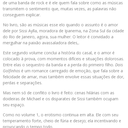
de uma banda de rock e é ele quem fala sobre como as músicas
transmitem o sentimento que, muitas vezes, as palavras não
conseguem explicar.
No livro, são as músicas esse elo quando o assunto é o amor
dele por Sissi Aylla, moradora de Ipanema, na Zona Sul da cidade
do Rio de Janeiro, agora, sua mulher. O leitor é convidado a
mergulhar na paixão avassaladora deles,.
Este segundo volume conclui a história do casal, e o amor é
colocado à prova, com momentos difíceis e situações dolorosas.
Entre elas o sequestro da banda e a perda do primeiro filho.
Dois
Golfinhos
é um romance carregado de emoção, que fala sobre a
felicidade de amar, mas também envolve essas situações de dor,
perdas e separações.
Mas nem só de conflito o livro é feito: cenas hilárias com as
doideiras de Michael e os disparates de Sissi também ocupam
seu espaço.
Como no volume 1, o erotismo continua em alta. Ele com seu
temperamento forte, cheio de fúria e desejo; ela incentivando e
provocando o tempo todo.