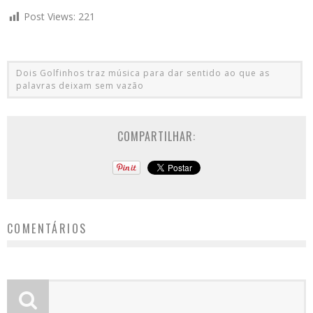
Post Views:
221
Dois Golfinhos traz música para dar sentido ao que as
palavras deixam sem vazão
COMPARTILHAR:
COMENTÁRIOS