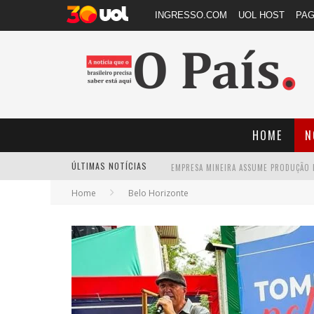
INGRESSO.COM
UOL HOST
PA
HOME
N
ÚLTIMAS NOTÍCIAS
Home
Belo Horizonte