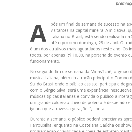
premiaçõ
A
pós um final de semana de sucesso na ab
visitantes na capital mineira. A iniciati
italiana no Brasil, está sendo realizada na
até o próximo domingo, 28 de abril. O tr
é um dos atrativos mais aguardados neste ano. Os i
todos, por apenas R$ 10,00, na portaria do evento du
funcionamento.
No segundo fim de semana da MinasTchê, o grupo it
música italiana, além da atração principal: o Tombo d
Sul do Brasil onde o público assiste, participa e deg
com o Sérgio Silva, será uma experiência inesquecív
músicas típicas italianas e convida o público a inte
um grande caldeirão cheio de polenta é despejado e 
iguaria que atravessa gerações”, conta.
Durante a semana, o público poderá apreciar as apr
Farroupilha, enquanto na Costelaria Gaúcha os sho
programação diversificada e cheia de entretenimento