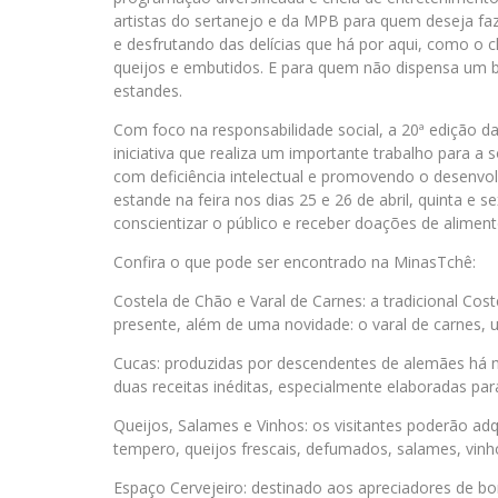
artistas do sertanejo e da MPB para quem deseja 
e desfrutando das delícias que há por aqui, como o 
queijos e embutidos. E para quem não dispensa um 
estandes.
Com foco na responsabilidade social, a 20ª edição 
iniciativa que realiza um importante trabalho para a
com deficiência intelectual e promovendo o desenvol
estande na feira nos dias 25 e 26 de abril, quinta e 
conscientizar o público e receber doações de aliment
Confira o que pode ser encontrado na MinasTchê:
Costela de Chão e Varal de Carnes: a tradicional Cos
presente, além de uma novidade: o varal de carnes, um
Cucas: produzidas por descendentes de alemães há m
duas receitas inéditas, especialmente elaboradas pa
Queijos, Salames e Vinhos: os visitantes poderão ad
tempero, queijos frescais, defumados, salames, vinh
Espaço Cervejeiro: destinado aos apreciadores de b