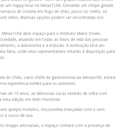
fazer um happy hour na MinasTchê, tomando um chope gelado
churrasco de costela em fogo de chão, porco no rolete, os
bom vinho, diversas opções podem ser encontradas nos
da MinasTchê abre espaço para o Instituto Mano Down,
 sociedade, atuando em todas as fases de vida das pessoas
vimento, a autonomia e a inclusão. A instituição terá um
sexta-feira, onde seus representantes estarão à disposição para
os.
tela de Chão, carro chefe da gastronomia da Minastchê, estará
a experiência inédita para os visitantes.
ais de 10 anos, as deliciosas cucas estarão de volta com
ra esta edição em Belo Horizonte.
quirir queijos trufados, mozzarellas trançadas com e sem
os e sucos de uva.
ons chopps artesanais, o espaço contará com a presença de