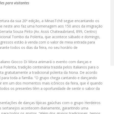
es para visitantes
ertura da sua 20ª edição, a MinasTchê segue encantando os
va, que neste ano faz uma homenagem aos 150 anos da imigração
 Serraria Souza Pinto (Av. Assis Chateaubriand, 899, Centro)
adicional Tombo da Polenta, que acontece sábado e domingo,
ngressos estão à venda com o valor de meia entrada para
rante todos os dias da feira, no seu horário de
aliano Giocco Di Mora animará o evento com danças e
a Polenta, tradição centenária trazida pelos Italianos para o
usta gratuitamente a tradicional polenta da Nona. De acordo
el para toda a família. “O grupo chega cantando e dançando
ragir em um dos momentos mais icônicos da feira, que é quando
todos os presentes têm a oportunidade de sentir o sabor da
esentações de danças típicas gaúchas com o grupo Herdeiros
ws sertanejos acontecem diariamente, garantindo uma
 para todos os gostos. “Além dos grupos tradicionais, temos