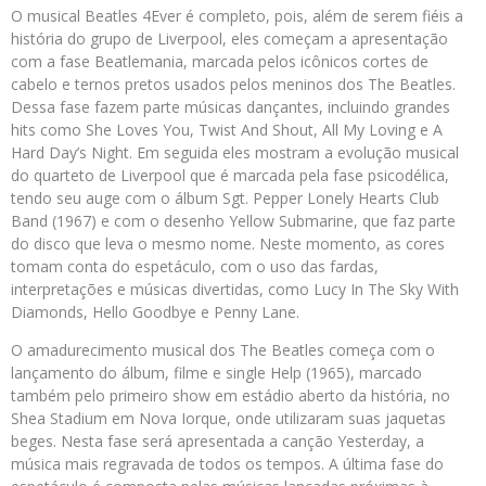
O musical Beatles 4Ever é completo, pois, além de serem fiéis a
história do grupo de Liverpool, eles começam a apresentação
com a fase Beatlemania, marcada pelos icônicos cortes de
cabelo e ternos pretos usados pelos meninos dos The Beatles.
Dessa fase fazem parte músicas dançantes, incluindo grandes
hits como She Loves You, Twist And Shout, All My Loving e A
Hard Day’s Night. Em seguida eles mostram a evolução musical
do quarteto de Liverpool que é marcada pela fase psicodélica,
tendo seu auge com o álbum Sgt. Pepper Lonely Hearts Club
Band (1967) e com o desenho Yellow Submarine, que faz parte
do disco que leva o mesmo nome. Neste momento, as cores
tomam conta do espetáculo, com o uso das fardas,
interpretações e músicas divertidas, como Lucy In The Sky With
Diamonds, Hello Goodbye e Penny Lane.
O amadurecimento musical dos The Beatles começa com o
lançamento do álbum, filme e single Help (1965), marcado
também pelo primeiro show em estádio aberto da história, no
Shea Stadium em Nova Iorque, onde utilizaram suas jaquetas
beges. Nesta fase será apresentada a canção Yesterday, a
música mais regravada de todos os tempos. A última fase do