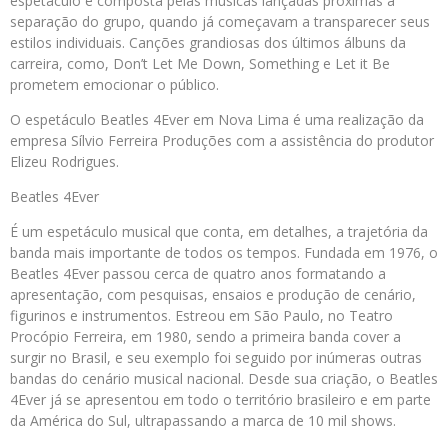
espetáculo é composta pelas músicas lançadas próximas à
separação do grupo, quando já começavam a transparecer seus
estilos individuais. Canções grandiosas dos últimos álbuns da
carreira, como, Don’t Let Me Down, Something e Let it Be
prometem emocionar o público.
O espetáculo Beatles 4Ever em Nova Lima é uma realização da
empresa Sílvio Ferreira Produções com a assistência do produtor
Elizeu Rodrigues.
Beatles 4Ever
É um espetáculo musical que conta, em detalhes, a trajetória da
banda mais importante de todos os tempos. Fundada em 1976, o
Beatles 4Ever passou cerca de quatro anos formatando a
apresentação, com pesquisas, ensaios e produção de cenário,
figurinos e instrumentos. Estreou em São Paulo, no Teatro
Procópio Ferreira, em 1980, sendo a primeira banda cover a
surgir no Brasil, e seu exemplo foi seguido por inúmeras outras
bandas do cenário musical nacional. Desde sua criação, o Beatles
4Ever já se apresentou em todo o território brasileiro e em parte
da América do Sul, ultrapassando a marca de 10 mil shows.