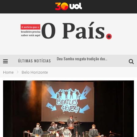
Deu Samba resgata tradição das ruas pintadas para a Copa do Mundo e celebra a música em gravação histórica em Santa Luzia
ÚLTIMAS NOTÍCIAS
Empresa mineira assume produção do Carnaval de BH e consolida presença em grandes eventos nacionais
Home
Belo Horizonte
Maior Campeonato de Drift da América Latina retorna ao Mega Space em março
Suzy Brasil traz humor ácido e contos de fadas “nonsense” para Belo Horizonte com o espetáculo “Uma Noite Horripilante”