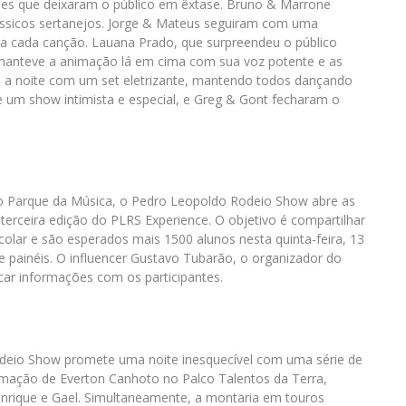
es que deixaram o público em êxtase. Bruno & Marrone
ássicos sertanejos. Jorge & Mateus seguiram com uma
 a cada canção. Lauana Prado, que surpreendeu o público
manteve a animação lá em cima com sua voz potente e as
ou a noite com um set eletrizante, mantendo todos dançando
e um show intimista e especial, e Greg & Gont fecharam o
no Parque da Música, o Pedro Leopoldo Rodeio Show abre as
terceira edição do PLRS Experience. O objetivo é compartilhar
lar e são esperados mais 1500 alunos nesta quinta-feira, 13
s e painéis. O influencer Gustavo Tubarão, o organizador do
ocar informações com os participantes.
odeio Show promete uma noite inesquecível com uma série de
nimação de Everton Canhoto no Palco Talentos da Terra,
enrique e Gael. Simultaneamente, a montaria em touros