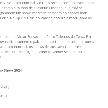
eio. No Palco Principal, Zé Neto recebe como convidados no
ue terão a missão de substituir Cristiano, que está se
o garantem um show imperdível também no espaço mais
Palco Ala Vip e o Baile do Rafinha encerra a madrugada no
pelo som de Victor Fonseca no Palco Talentos da Terra. Em
Giovanelli, assumem o palco, enquanto a montaria em touros
No Palco Principal, os shows de Gusttavo Lima, Simone
uecível. Na madrugada, Bruno & Denner se apresentam no
y.
io Show 2024
 Mioto
osta