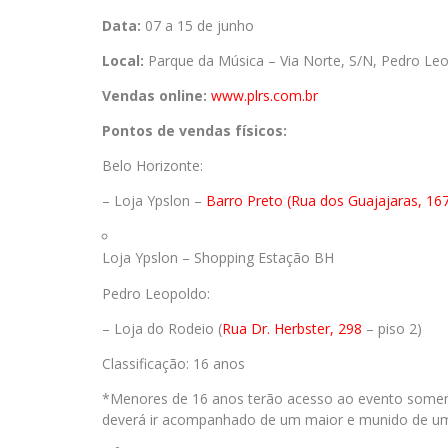
Data:
07 a 15 de junho
Local:
Parque da Música – Via Norte, S/N, Pedro Le
Vendas online:
www.plrs.com.br
Pontos de vendas físicos:
Belo Horizonte:
– Loja Ypslon –
Barro Preto (Rua dos Guajajaras, 16
Loja Ypslon – Shopping Estação BH
Pedro Leopoldo:
– Loja do Rodeio (
Rua Dr. Herbster, 298
– piso 2)
Classificação: 16 anos
*Menores de 16 anos terão acesso ao evento somen
deverá ir acompanhado de um maior e munido de uma