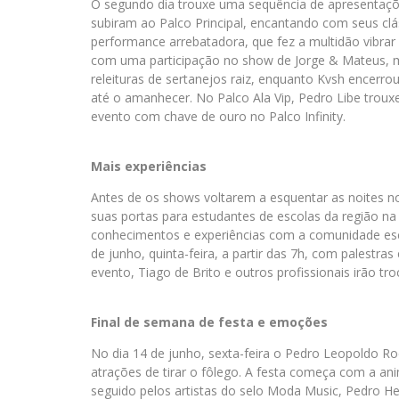
O segundo dia trouxe uma sequência de apresentaçõ
subiram ao Palco Principal, encantando com seus cl
performance arrebatadora, que fez a multidão vibrar
com uma participação no show de Jorge & Mateus, 
releituras de sertanejos raiz, enquanto Kvsh encerr
até o amanhecer. No Palco Ala Vip, Pedro Libe troux
evento com chave de ouro no Palco Infinity.
Mais experiências
Antes de os shows voltarem a esquentar as noites 
suas portas para estudantes de escolas da região na 
conhecimentos e experiências com a comunidade esco
de junho, quinta-feira, a partir das 7h, com palestra
evento, Tiago de Brito e outros profissionais irão tr
Final de semana de festa e emoções
No dia 14 de junho, sexta-feira o Pedro Leopoldo R
atrações de tirar o fôlego. A festa começa com a a
seguido pelos artistas do selo Moda Music, Pedro H