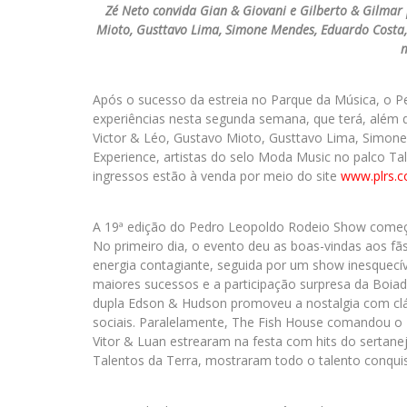
Zé Neto convida Gian & Giovani e Gilberto & Gilmar p
Mioto, Gusttavo Lima, Simone Mendes, Eduardo Costa,
m
Após o sucesso da estreia no Parque da Música, o P
experiências nesta segunda semana, que terá, além d
Victor & Léo, Gustavo Mioto, Gusttavo Lima, Simone
Experience, artistas do selo Moda Music no palco Ta
ingressos estão à venda por meio do site
www.plrs.c
A 19ª edição do Pedro Leopoldo Rodeio Show começ
No primeiro dia, o evento deu as boas-vindas aos f
energia contagiante, seguida por um show inesquecí
maiores sucessos e a participação surpresa da Boiad
dupla Edson & Hudson promoveu a nostalgia com clás
sociais. Paralelamente, The Fish House comandou o P
Vitor & Luan estrearam na festa com hits do sertane
Talentos da Terra, mostraram todo o talento conquis