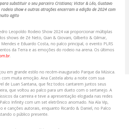
ara substituir o seu parceiro Cristiano; Victor & Léo, Gustavo
 rodeio show e outras atrações encerram a edição de 2024 com
uito agito
edro Leopoldo Rodeio Show 2024 vai proporcionar múltiplas
os shows de Zé Neto, Gian & Giovani, Gilberto & Gilmar,
 Mendes e Eduardo Costa, no palco principal, o evento PLRS
lentos da Terra e as emoções do rodeio na arena. Os últimos
om.br
.
ou em grande estilo no recém-inaugurado Parque da Música.
ãs com muita emoção. Ana Castela abriu a noite com sua
vel de Luan Santana, que fez todos cantarem juntos seus
eira, que voltou ao palco para um dueto com o sertanejo. A
sicos da carreira e teve a apresentação elogiada nas redes
alco Infinity com um set eletrônico anomado. Na Ala Vip,
jo e canções autorais, enquanto Ricardo & Daniel, no Palco
tando o público presente.