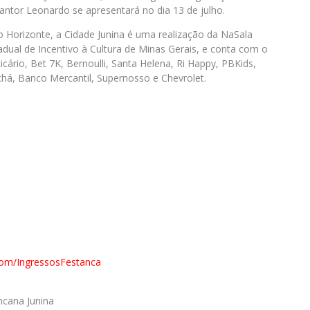
ntor Leonardo se apresentará no dia 13 de julho.
o Horizonte, a Cidade Junina é uma realização da NaSala
adual de Incentivo à Cultura de Minas Gerais, e conta com o
cário, Bet 7K, Bernoulli, Santa Helena, Ri Happy, PBKids,
chá, Banco Mercantil, Supernosso e Chevrolet.
l.com/IngressosFestanca
ncana Junina