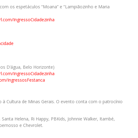
e com os espetáculos “Moana” e “Lampiãozinho e Maria
url.com/IngressoCidadezinha
acidade
hos D’água, Belo Horizonte)
url.com/IngressoCidadezinha
l.com/IngressosFestanca
vo à Cultura de Minas Gerais. O evento conta com o patrocínio
li, Santa Helena, Ri Happy, PBKids, Johnnie Walker, Itambé,
pernosso e Chevrolet.