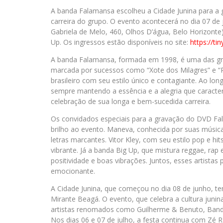
A banda Falamansa escolheu a Cidade Junina para a
carreira do grupo. O evento acontecerá no dia 07 de
Gabriela de Melo, 460, Olhos D’água, Belo Horizonte)
Up. Os ingressos estão disponíveis no site:
https://ti
A banda Falamansa, formada em 1998, é uma das gran
marcada por sucessos como “Xote dos Milagres” e “R
brasileiro com seu estilo único e contagiante. Ao l
sempre mantendo a essência e a alegria que caract
celebração de sua longa e bem-sucedida carreira.
Os convidados especiais para a gravação do DVD Fa
brilho ao evento. Maneva, conhecida por suas músic
letras marcantes. Vitor Kley, com seu estilo pop e h
vibrante. Já a banda Big Up, que mistura reggae, ra
positividade e boas vibrações. Juntos, esses artistas
emocionante.
A Cidade Junina, que começou no dia 08 de junho, t
Mirante Beagá. O evento, que celebra a cultura junin
artistas renomados como Guilherme & Benuto, Banda
Nos dias 06 e 07 de julho, a festa continua com Z