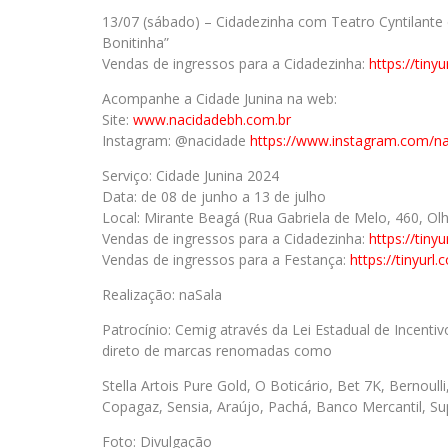
13/07 (sábado) – Cidadezinha com Teatro Cyntilant
Bonitinha”
Vendas de ingressos para a Cidadezinha:
https://tiny
Acompanhe a Cidade Junina na web:
Site:
www.nacidadebh.com.br
Instagram: @nacidade
https://www.instagram.com/n
Serviço: Cidade Junina 2024
Data: de 08 de junho a 13 de julho
Local: Mirante Beagá (Rua Gabriela de Melo, 460, Ol
Vendas de ingressos para a Cidadezinha:
https://tiny
Vendas de ingressos para a Festança:
https://tinyur
Realização: naSala
Patrocínio: Cemig através da Lei Estadual de Incenti
direto de marcas renomadas como
Stella Artois Pure Gold, O Boticário, Bet 7K, Bernoul
Copagaz, Sensia, Araújo, Pachá, Banco Mercantil, Su
Foto: Divulgação