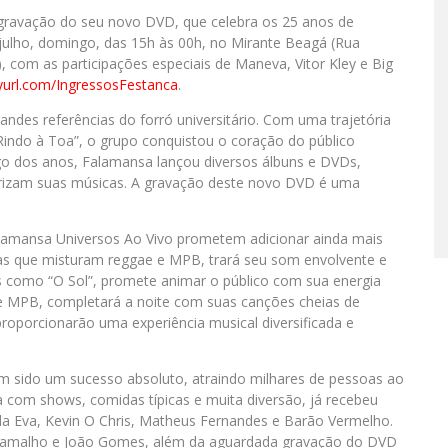
 gravação do seu novo DVD, que celebra os 25 anos de
 julho, domingo, das 15h às 00h, no Mirante Beagá (Rua
, com as participações especiais de Maneva, Vitor Kley e Big
nyurl.com/IngressosFestanca
.
des referências do forró universitário. Com uma trajetória
indo à Toa”, o grupo conquistou o coração do público
ongo dos anos, Falamansa lançou diversos álbuns e DVDs,
erizam suas músicas. A gravação deste novo DVD é uma
lamansa Universos Ao Vivo prometem adicionar ainda mais
as que misturam reggae e MPB, trará seu som envolvente e
its como “O Sol”, promete animar o público com sua energia
p e MPB, completará a noite com suas canções cheias de
 proporcionarão uma experiência musical diversificada e
em sido um sucesso absoluto, atraindo milhares de pessoas ao
a com shows, comidas típicas e muita diversão, já recebeu
 Eva, Kevin O Chris, Matheus Fernandes e Barão Vermelho.
é Ramalho e João Gomes, além da aguardada gravação do DVD