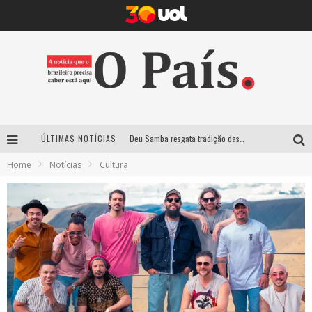
ÚLTIMAS NOTÍCIAS
Deu Samba resgata tradição das ruas pintadas para a Copa do Mundo e celebra a música em gravação histórica em Santa Luzia
Home
Notícias
Cultura
Empresa mineira assume produção do Carnaval de BH e consolida presença em grandes eventos nacionais
Maior Campeonato de Drift da América Latina retorna ao Mega Space em março
Suzy Brasil traz humor ácido e contos de fadas “nonsense” para Belo Horizonte com o espetáculo “Uma Noite Horripilante”