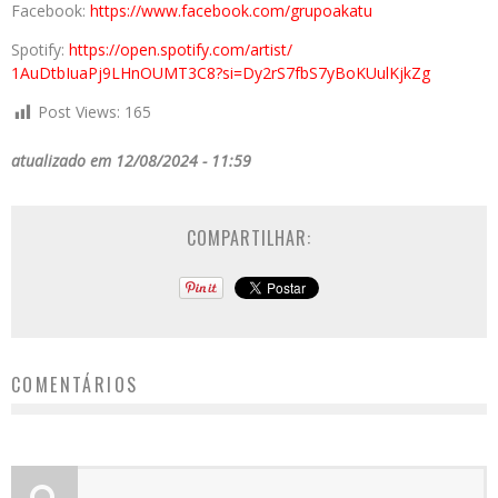
Facebook:
https://www.
facebook.com/grupoakatu
Spotify:
https://open.spotify.
com/artist/
1AuDtbIuaPj9LHnOUMT3C8?si=
Dy2rS7fbS7yBoKUulKjkZg
Post Views:
165
atualizado em 12/08/2024 - 11:59
COMPARTILHAR:
COMENTÁRIOS