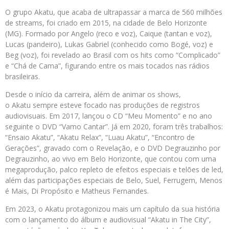
O grupo Akatu, que acaba de ultrapassar a marca de 560 milhões
de streams, foi criado em 2015, na cidade de Belo Horizonte
(MG). Formado por Angelo (reco e voz), Caique (tantan e voz),
Lucas (pandeiro), Lukas Gabriel (conhecido como Bogé, voz) e
Beg (voz), foi revelado ao Brasil com os hits como “Complicado”
e “Chá de Cama”, figurando entre os mais tocados nas rádios
brasileiras.
Desde o início da carreira, além de animar os shows,
o Akatu sempre esteve focado nas produções de registros
audiovisuais. Em 2017, lançou o CD “Meu Momento” e no ano
seguinte o DVD “Vamo Cantar”. Já em 2020, foram três trabalhos:
“Ensaio Akatu”, “Akatu Relax”, “Luau Akatu”, “Encontro de
Gerações”, gravado com o Revelação, e o DVD Degrauzinho por
Degrauzinho, ao vivo em Belo Horizonte, que contou com uma
megaprodução, palco repleto de efeitos especiais e telões de led,
além das participações especiais de Belo, Suel, Ferrugem, Menos
é Mais, Di Propósito e Matheus Fernandes.
Em 2023, o Akatu protagonizou mais um capítulo da sua história
com o lançamento do álbum e audiovisual “Akatu in The City”,