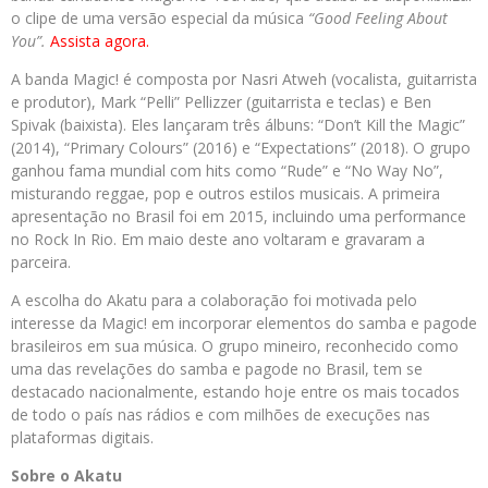
o clipe de uma versão especial da música
“Good Feeling About
You”.
Assista agora.
A banda Magic! é composta por Nasri Atweh (vocalista, guitarrista
e produtor), Mark “Pelli” Pellizzer (guitarrista e teclas) e Ben
Spivak (baixista). Eles lançaram três álbuns: “Don’t Kill the Magic”
(2014), “Primary Colours” (2016) e “Expectations” (2018). O grupo
ganhou fama mundial com hits como “Rude” e “No Way No”,
misturando reggae, pop e outros estilos musicais. A primeira
apresentação no Brasil foi em 2015, incluindo uma performance
no Rock In Rio. Em maio deste ano voltaram e gravaram a
parceira.
A escolha do Akatu para a colaboração foi motivada pelo
interesse da Magic! em incorporar elementos do samba e pagode
brasileiros em sua música. O grupo mineiro, reconhecido como
uma das revelações do samba e pagode no Brasil, tem se
destacado nacionalmente, estando hoje entre os mais tocados
de todo o país nas rádios e com milhões de execuções nas
plataformas digitais.
Sobre o
Akatu