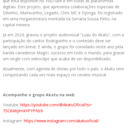
que está disponível no YouTube e em todas as plataformas
digitais. Este projeto, que apresenta colaborações especiais de
Dilsinho, Mumuzinho, Legado, Chris MC e Djonga, foi registrado
em uma megaestrutura montada na Serraria Souza Pinto, na
capital mineira.
Já em 2024, gravou o projeto audiovisual “Luau do Akatu”, com a
participação do cantor Rodriguinho e o conteúdo deve ser
lançado em breve. E ainda, o grupo foi convidado neste ano pela
banda canadense Magic!, sucesso em todo o mundo, para gravar
um single com videoclipe que acaba de ser disponibilizado.
Atualmente, com agenda de shows por todo o país, o Akatu vem
conquistando cada vez mais espaço no cenário musical.
Acompanhe o grupo
Akatu
na web:
Youtube:
https://youtube.com/@
AkatuOficial?si=
7SC6MqImKYPYPNs9
Instagram:
https://www.
instagram.com/akatuoficial/