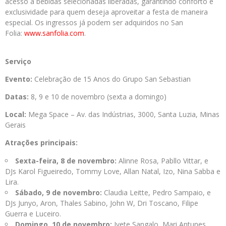
acesso a bebidas selecionadas liberadas, garantindo conforto e
exclusividade para quem deseja aproveitar a festa de maneira
especial. Os ingressos já podem ser adquiridos no San
Folia:
www.sanfolia.com
.
Serviço
Evento:
Celebração de 15 Anos do Grupo San Sebastian
Datas:
8, 9 e 10 de novembro (sexta a domingo)
Local:
Mega Space – Av. das Indústrias, 3000, Santa Luzia, Minas
Gerais
Atrações principais:
Sexta-feira, 8 de novembro:
Alinne Rosa, Pabllo Vittar, e
DJs Karol Figueiredo, Tommy Love, Allan Natal, Izo, Nina Sabba e
Lira.
Sábado, 9 de novembro:
Claudia Leitte, Pedro Sampaio, e
DJs Junyo, Aron, Thales Sabino, John W, Dri Toscano, Filipe
Guerra e Luceiro.
Domingo, 10 de novembro:
Ivete Sangalo, Mari Antunes