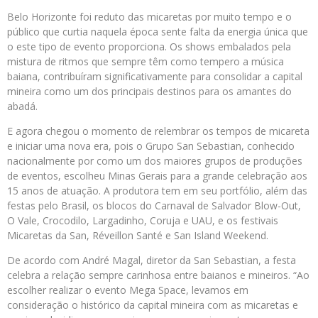
Belo Horizonte foi reduto das micaretas por muito tempo e o
público que curtia naquela época sente falta da energia única que
o este tipo de evento proporciona. Os shows embalados pela
mistura de ritmos que sempre têm como tempero a música
baiana, contribuíram significativamente para consolidar a capital
mineira como um dos principais destinos para os amantes do
abadá.
E agora chegou o momento de relembrar os tempos de micareta
e iniciar uma nova era, pois o Grupo San Sebastian, conhecido
nacionalmente por como um dos maiores grupos de produções
de eventos, escolheu Minas Gerais para a grande celebração aos
15 anos de atuação. A produtora tem em seu portfólio, além das
festas pelo Brasil, os blocos do Carnaval de Salvador Blow-Out,
O Vale, Crocodilo, Largadinho, Coruja e UAU, e os festivais
Micaretas da San, Réveillon Santé e San Island Weekend.
De acordo com André Magal, diretor da San Sebastian, a festa
celebra a relação sempre carinhosa entre baianos e mineiros. “Ao
escolher realizar o evento Mega Space, levamos em
consideração o histórico da capital mineira com as micaretas e