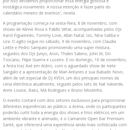
por isso decidimos proporcionar essa energia gostosa e
nostálgica novamente. A nossa intenção é fazer parte do
calendário mineiro de eventos”, revela.
A programação começa na sexta-feira, 8 de novembro, com
shows de Alinne Rosa e Pabllo Vittar, acompanhadas pelos DJs
Karol Figueiredo, Tommy Love, Allan Natal, Izo, Nina Sabba e
Lira. O agito segue no sábado, 9 de novembro, com Claudia
Leitte e Pedro Sampaio promovendo uma super mistura,
seguidos dos DJs Junyo, Aron, Thales Sabino, John W, Dri
Toscano, Filipe Guerra e Luceiro. E no domingo, 10 de novembro,
a festa traz Axé em dobro, com o aguardado show de Ivete
Sangalo e a apresentação de Mari Antunes e sua Babado Novo,
além de set especial de DJ KVSH, um dos principais nomes da
cena eletrônica atualmente, seguido pelos sets de Nat Valverde,
Anne Louise, Baez, Má Rodrigues e Bruno Moutinho.
O evento contará com dois setores exclusivos para proporcionar
diferentes experiências ao público: a Arena, onde os participantes
poderão curtir toda a energia dos shows e trios elétricos em um
ambiente vibrante e animado, e o Camarote Open Bar Premium
Santé, que oferecerá uma experiência ainda mais sofisticada com