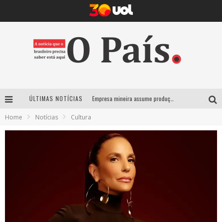
ÚLTIMAS NOTÍCIAS
Empresa mineira assume produção do Carnaval de BH e consolida presença em grandes eventos nacionais
Home
Notícias
Cultura
Maior Campeonato de Drift da América Latina retorna ao Mega Space em março
Suzy Brasil traz humor ácido e contos de fadas “nonsense” para Belo Horizonte com o espetáculo “Uma Noite Horripilante”
Deu Samba resgata tradição das ruas pintadas para a Copa do Mundo e celebra a música em gravação histórica em Santa Luzia