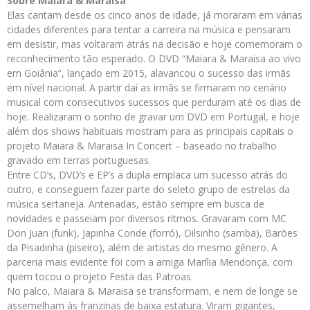
Sobre Maiara & Maraisa
Elas cantam desde os cinco anos de idade, já moraram em várias
cidades diferentes para tentar a carreira na música e pensaram
em desistir, mas voltaram atrás na decisão e hoje comemoram o
reconhecimento tão esperado. O DVD “Maiara & Maraisa ao vivo
em Goiânia”, lançado em 2015, alavancou o sucesso das irmãs
em nível nacional. A partir daí as irmãs se firmaram no cenário
musical com consecutivos sucessos que perduram até os dias de
hoje. Realizaram o sonho de gravar um DVD em Portugal, e hoje
além dos shows habituais mostram para as principais capitais o
projeto Maiara & Maraisa In Concert – baseado no trabalho
gravado em terras portuguesas.
Entre CD’s, DVD’s e EP’s a dupla emplaca um sucesso atrás do
outro, e conseguem fazer parte do seleto grupo de estrelas da
música sertaneja. Antenadas, estão sempre em busca de
novidades e passeiam por diversos ritmos. Gravaram com MC
Don Juan (funk), Japinha Conde (forró), Dilsinho (samba), Barões
da Pisadinha (piseiro), além de artistas do mesmo gênero. A
parceria mais evidente foi com a amiga Marília Mendonça, com
quem tocou o projeto Festa das Patroas.
No palco, Maiara & Maraisa se transformam, e nem de longe se
assemelham às franzinas de baixa estatura. Viram gigantes,