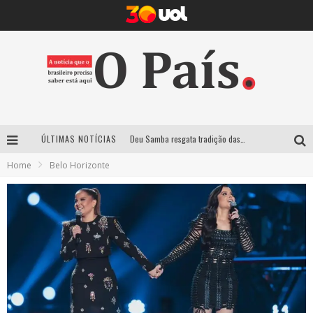
Deu Samba resgata tradição das ruas pintadas para a Copa do Mundo e celebra a música em gravação histórica em Santa Luzia
ÚLTIMAS NOTÍCIAS
Empresa mineira assume produção do Carnaval de BH e consolida presença em grandes eventos nacionais
Home
Belo Horizonte
Maior Campeonato de Drift da América Latina retorna ao Mega Space em março
Suzy Brasil traz humor ácido e contos de fadas “nonsense” para Belo Horizonte com o espetáculo “Uma Noite Horripilante”