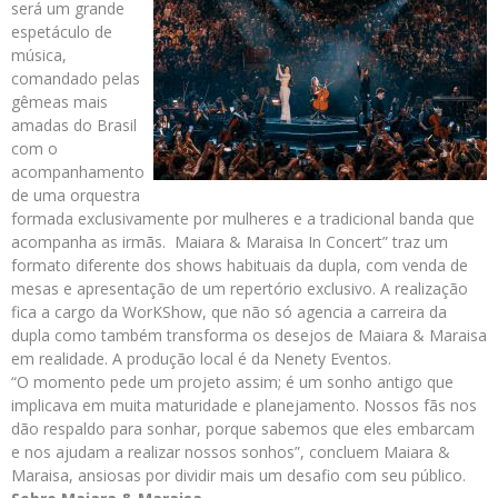
será um grande
espetáculo de
música,
comandado pelas
gêmeas mais
amadas do Brasil
com o
acompanhamento
de uma orquestra
formada exclusivamente por mulheres e a tradicional banda que
acompanha as irmãs. Maiara & Maraisa In Concert” traz um
formato diferente dos shows habituais da dupla, com venda de
mesas e apresentação de um repertório exclusivo. A realização
fica a cargo da WorKShow, que não só agencia a carreira da
dupla como também transforma os desejos de Maiara & Maraisa
em realidade. A produção local é da Nenety Eventos.
“O momento pede um projeto assim; é um sonho antigo que
implicava em muita maturidade e planejamento. Nossos fãs nos
dão respaldo para sonhar, porque sabemos que eles embarcam
e nos ajudam a realizar nossos sonhos”, concluem Maiara &
Maraisa, ansiosas por dividir mais um desafio com seu público.