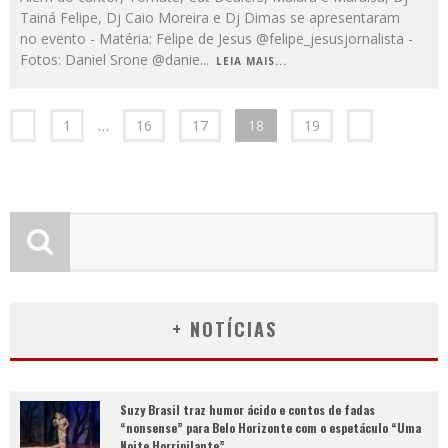
Tainá Felipe, Dj Caio Moreira e Dj Dimas se apresentaram
no evento - Matéria: Felipe de Jesus @felipe_jesusjornalista -
Fotos: Daniel Srone @danie
...
LEIA MAIS...
1
…
16
17
18
19
+ NOTÍCIAS
Suzy Brasil traz humor ácido e contos de fadas
“nonsense” para Belo Horizonte com o espetáculo “Uma
Noite Horripilante”