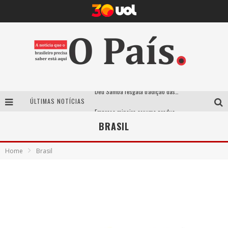
ÚLTIMAS NOTÍCIAS
Empresa mineira assume produção do Carnaval de BH e consolida presença em grandes eventos nacionais
Maior Campeonato de Drift da América Latina retorna ao Mega Space em março
BRASIL
Suzy Brasil traz humor ácido e contos de fadas “nonsense” para Belo Horizonte com o espetáculo “Uma Noite Horripilante”
Home
Brasil
Deu Samba resgata tradição das ruas pintadas para a Copa do Mundo e celebra a música em gravação histórica em Santa Luzia