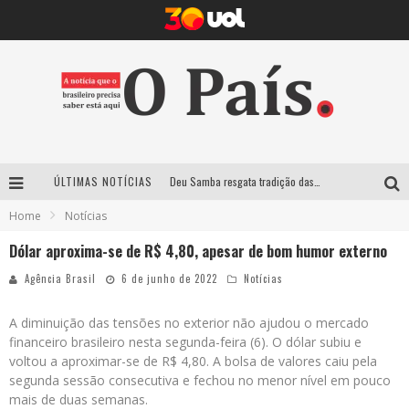
ÚLTIMAS NOTÍCIAS
Deu Samba resgata tradição das ruas pintadas para a Copa do Mundo e celebra a música em gravação histórica em Santa Luzia
Home
Notícias
Empresa mineira assume produção do Carnaval de BH e consolida presença em grandes eventos nacionais
Dólar aproxima-se de R$ 4,80, apesar de bom humor externo
Maior Campeonato de Drift da América Latina retorna ao Mega Space em março
Agência Brasil
6 de junho de 2022
Notícias
Suzy Brasil traz humor ácido e contos de fadas “nonsense” para Belo Horizonte com o espetáculo “Uma Noite Horripilante”
A diminuição das tensões no exterior não ajudou o mercado
financeiro brasileiro nesta segunda-feira (6). O dólar subiu e
voltou a aproximar-se de R$ 4,80. A bolsa de valores caiu pela
segunda sessão consecutiva e fechou no menor nível em pouco
mais de duas semanas.