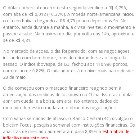
O dólar comercial encerrou esta segunda vendido a R$ 4,796,
com alta de R$ 0,018 (+0,37%). A moeda norte-americana iniciou
o dia em baixa, chegando a R$ 4,75 pouco depois das 9h. No
entanto, ainda durante a manhã, a divisa inverteu o movimento e
passou a subir. Na máxima do dia, por volta das 14h, aproximou-
se de R$ 4,81.
No mercado de ações, o dia foi parecido, com as negociações
iniciando com bom humor, mas deteriorando-se ao longo da
sessão. O índice Ibovespa, da B3, fechou aos 110.986 pontos,
com recuo de 0,82%. O indicador está no nível mais baixo desde
20 de maio.
O dia começou com o mercado financeiro reagindo bem à
amenização das medidas de lockdown na China. Isso faz o dólar
abrir em queda; e a bolsa, em alta. No entanto, dados do
mercado doméstico mudaram o ritmo das negociações.
Com várias semanas de atraso, o Banco Central (BC) divulgou o
boletim Focus, pesquisa semanal com instituições financeiras. Os
analistas de mercado aumentaram para 8,89% a
estimativa de
inflação para este ano
.