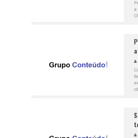
P
a
C
P
a
C
Br
ex
o
S
t