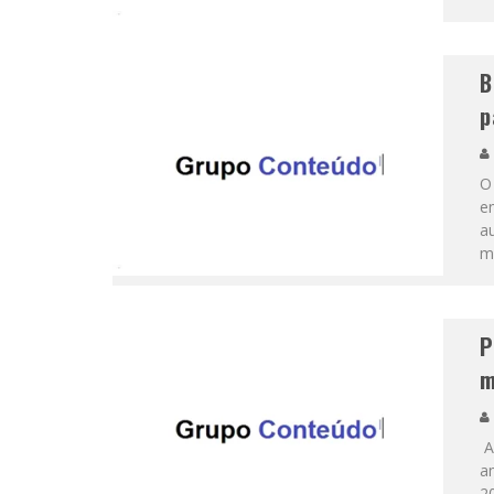
B
p
O
e
a
m
P
m
A
a
20