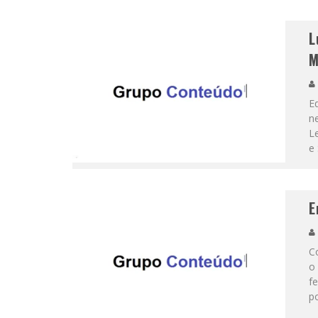
L
M
Ed
ne
L
e
E
Co
o
fe
po