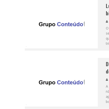
L
b
O 
se
q
tr
D
d
A 
n
a
bo