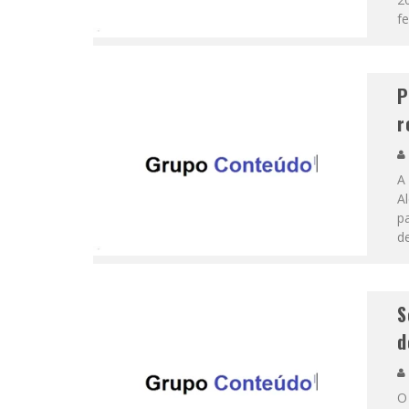
fe
P
r
A 
A
pa
d
S
d
O