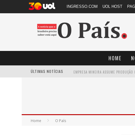
INGRESSO.COM
UOL HOST
PA
HOME
N
ÚLTIMAS NOTÍCIAS
Home
O País