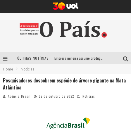
ÚLTIMAS NOTÍCIAS
Empresa mineira assume produção do Carnaval de BH e consolida presença em grandes eventos nacionais
Home
Notícias
Maior Campeonato de Drift da América Latina retorna ao Mega Space em março
Pesquisadores descobrem espécie de árvore gigante na Mata
Suzy Brasil traz humor ácido e contos de fadas “nonsense” para Belo Horizonte com o espetáculo “Uma Noite Horripilante”
Atlântica
Deu Samba resgata tradição das ruas pintadas para a Copa do Mundo e celebra a música em gravação histórica em Santa Luzia
Agência Brasil
22 de outubro de 2022
Notícias