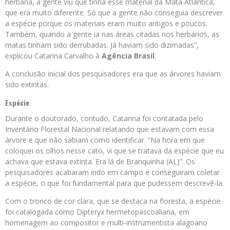
herbária, a gente viu que tinha esse material da Mata Atlântica,
que era muito diferente. Só que a gente não conseguia descrever
a espécie porque os materiais eram muito antigos e poucos.
Também, quando a gente ia nas áreas citadas nos herbários, as
matas tinham sido derrubadas. Já haviam sido dizimadas”,
explicou Catarina Carvalho à
Agência Brasil
.
A conclusão inicial dos pesquisadores era que as árvores haviam
sido extintas.
Espécie
Durante o doutorado, contudo, Catarina foi contatada pelo
Inventário Florestal Nacional relatando que estavam com essa
árvore e que não sabiam como identificar. “Na hora em que
coloquei os olhos nesse cato, vi que se tratava da espécie que eu
achava que estava extinta. Era lá de Branquinha (AL)”. Os
pesquisadores acabaram indo em campo e conseguiram coletar
a espécie, o que foi fundamental para que pudessem descrevê-la.
Com o tronco de cor clara, que se destaca na floresta, a espécie
foi catalogada como Dipteryx hermetopascoaliana, em
homenagem ao compositor e multi-instrumentista alagoano