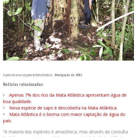
Espécie de árvore gigante da Mata Atlântica –
Divulgação do JBRJ
Notícias relacionadas:
Apenas 7% dos rios da Mata Atlântica apresentam água de
boa qualidade.
Nova espécie de sapo é descoberta na Mata Atlântica.
Mata Atlântica é o bioma com maior captação de água do
país.
“A maioria das espécies é amazônica, mas através da consulta