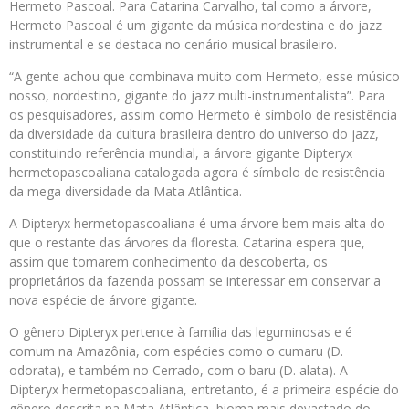
Hermeto Pascoal. Para Catarina Carvalho, tal como a árvore,
Hermeto Pascoal é um gigante da música nordestina e do jazz
instrumental e se destaca no cenário musical brasileiro.
“A gente achou que combinava muito com Hermeto, esse músico
nosso, nordestino, gigante do jazz multi-instrumentalista”. Para
os pesquisadores, assim como Hermeto é símbolo de resistência
da diversidade da cultura brasileira dentro do universo do jazz,
constituindo referência mundial, a árvore gigante Dipteryx
hermetopascoaliana catalogada agora é símbolo de resistência
da mega diversidade da Mata Atlântica.
A Dipteryx hermetopascoaliana é uma árvore bem mais alta do
que o restante das árvores da floresta. Catarina espera que,
assim que tomarem conhecimento da descoberta, os
proprietários da fazenda possam se interessar em conservar a
nova espécie de árvore gigante.
O gênero Dipteryx pertence à família das leguminosas e é
comum na Amazônia, com espécies como o cumaru (D.
odorata), e também no Cerrado, com o baru (D. alata). A
Dipteryx hermetopascoaliana, entretanto, é a primeira espécie do
gênero descrita na Mata Atlântica, bioma mais devastado do