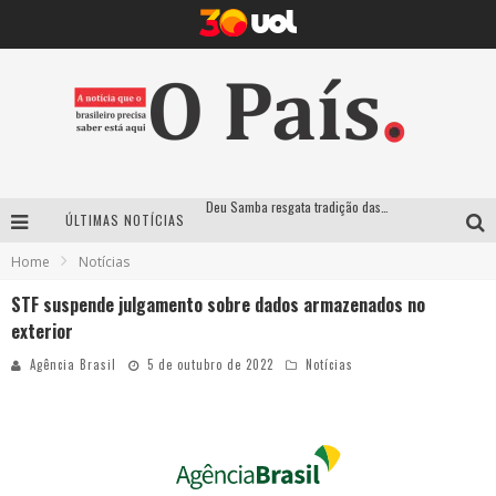
Deu Samba resgata tradição das ruas pintadas para a Copa do Mundo e celebra a música em gravação histórica em Santa Luzia
ÚLTIMAS NOTÍCIAS
Empresa mineira assume produção do Carnaval de BH e consolida presença em grandes eventos nacionais
Home
Notícias
Maior Campeonato de Drift da América Latina retorna ao Mega Space em março
STF suspende julgamento sobre dados armazenados no
Suzy Brasil traz humor ácido e contos de fadas “nonsense” para Belo Horizonte com o espetáculo “Uma Noite Horripilante”
exterior
Agência Brasil
5 de outubro de 2022
Notícias