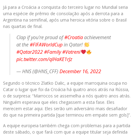
Já para a Croácia a conquista do terceiro lugar no Mundial seria
uma espécie de prêmio de consolação após a derrota para a
Argentina na semifinal, após uma heroica vitória sobre o Brasil
nas quartas de final.
Clap if you're proud of
#Croatia
achievement
at the
#FIFAWorldCup
in Qatar!
#Qatar2022
#Family
#Vatreni
pic.twitter.com/qIHaKE1rJz
— HNS (@HNS_CFF)
December 16, 2022
Segundo o técnico Zlatko Dalic, a equipe marroquina ocupa no
Catar o lugar que foi da Croácia há quatro anos atrás na Rússia,
o de surpresa: “Marrocos se assemelha a nós quatro anos atrás.
Ninguém esperava que eles chegassem a esta fase. Eles
merecem estar aqui. Eles serão um adversário mais desafiador
do que na primeira partida [que terminou em empate sem gols]”.
A equipe europeia também chega com problemas para a partida
deste sábado, o que fará com que a equipe titular seja definida