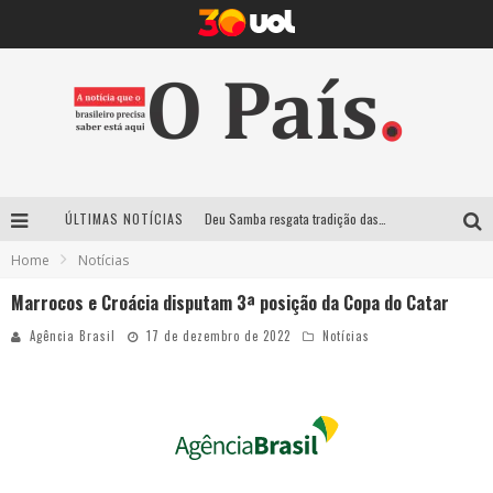
Deu Samba resgata tradição das ruas pintadas para a Copa do Mundo e celebra a música em gravação histórica em Santa Luzia
ÚLTIMAS NOTÍCIAS
Empresa mineira assume produção do Carnaval de BH e consolida presença em grandes eventos nacionais
Home
Notícias
Maior Campeonato de Drift da América Latina retorna ao Mega Space em março
Marrocos e Croácia disputam 3ª posição da Copa do Catar
Agência Brasil
17 de dezembro de 2022
Notícias
Suzy Brasil traz humor ácido e contos de fadas “nonsense” para Belo Horizonte com o espetáculo “Uma Noite Horripilante”