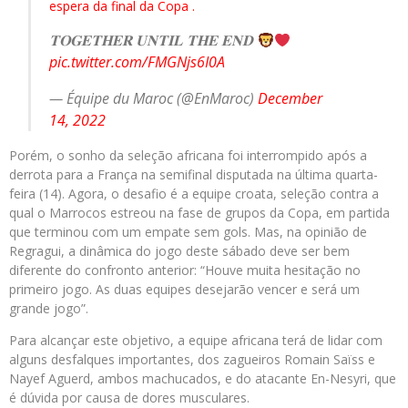
espera da final da Copa .
𝐓𝐎𝐆𝐄𝐓𝐇𝐄𝐑 𝐔𝐍𝐓𝐈𝐋 𝐓𝐇𝐄 𝐄𝐍𝐃
pic.twitter.com/FMGNjs6I0A
— Équipe du Maroc (@EnMaroc)
December
14, 2022
Porém, o sonho da seleção africana foi interrompido após a
derrota para a França na semifinal disputada na última quarta-
feira (14). Agora, o desafio é a equipe croata, seleção contra a
qual o Marrocos estreou na fase de grupos da Copa, em partida
que terminou com um empate sem gols. Mas, na opinião de
Regragui, a dinâmica do jogo deste sábado deve ser bem
diferente do confronto anterior: “Houve muita hesitação no
primeiro jogo. As duas equipes desejarão vencer e será um
grande jogo”.
Para alcançar este objetivo, a equipe africana terá de lidar com
alguns desfalques importantes, dos zagueiros Romain Saïss e
Nayef Aguerd, ambos machucados, e do atacante En-Nesyri, que
é dúvida por causa de dores musculares.