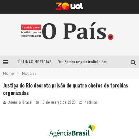
ÚLTIMAS NOTÍCIAS
Deu Samba resgata tradição das ruas pintadas para a Copa do Mundo e celebra a música em gravação histórica em Santa Luzia
Home
Notícias
Empresa mineira assume produção do Carnaval de BH e consolida presença em grandes eventos nacionais
Justiça do Rio decreta prisão de quatro chefes de torcidas
Maior Campeonato de Drift da América Latina retorna ao Mega Space em março
organizadas
Suzy Brasil traz humor ácido e contos de fadas “nonsense” para Belo Horizonte com o espetáculo “Uma Noite Horripilante”
Agência Brasil
13 de março de 2023
Notícias