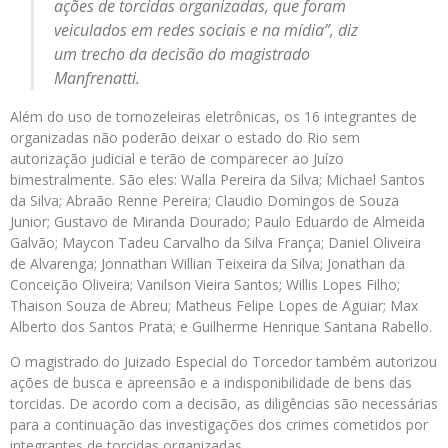
ações de torcidas organizadas, que foram
veiculados em redes sociais e na mídia”, diz
um trecho da decisão do magistrado
Manfrenatti.
Além do uso de tornozeleiras eletrônicas, os 16 integrantes de
organizadas não poderão deixar o estado do Rio sem
autorização judicial e terão de comparecer ao Juízo
bimestralmente. São eles: Walla Pereira da Silva; Michael Santos
da Silva; Abraão Renne Pereira; Claudio Domingos de Souza
Junior; Gustavo de Miranda Dourado; Paulo Eduardo de Almeida
Galvão; Maycon Tadeu Carvalho da Silva França; Daniel Oliveira
de Alvarenga; Jonnathan Willian Teixeira da Silva; Jonathan da
Conceição Oliveira; Vanilson Vieira Santos; Willis Lopes Filho;
Thaison Souza de Abreu; Matheus Felipe Lopes de Aguiar; Max
Alberto dos Santos Prata; e Guilherme Henrique Santana Rabello.
O magistrado do Juizado Especial do Torcedor também autorizou
ações de busca e apreensão e a indisponibilidade de bens das
torcidas. De acordo com a decisão, as diligências são necessárias
para a continuação das investigações dos crimes cometidos por
integrantes de torcidas organizadas.