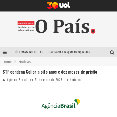
Deu Samba resgata tradição das ruas pintadas para a Copa do Mundo e celebra a música em gravação histórica em Santa Luzia
ÚLTIMAS NOTÍCIAS
Empresa mineira assume produção do Carnaval de BH e consolida presença em grandes eventos nacionais
Home
Notícias
Maior Campeonato de Drift da América Latina retorna ao Mega Space em março
STF condena Collor a oito anos e dez meses de prisão
Agência Brasil
31 de maio de 2023
Notícias
Suzy Brasil traz humor ácido e contos de fadas “nonsense” para Belo Horizonte com o espetáculo “Uma Noite Horripilante”