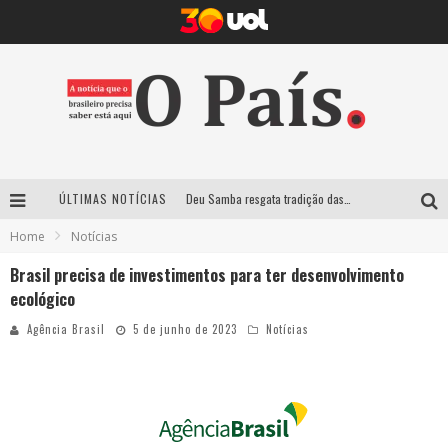
Deu Samba resgata tradição das ruas pintadas para a Copa do Mundo e celebra a música em gravação histórica em Santa Luzia
ÚLTIMAS NOTÍCIAS
Empresa mineira assume produção do Carnaval de BH e consolida presença em grandes eventos nacionais
Home
Notícias
Brasil precisa de investimentos para ter desenvolvimento
Maior Campeonato de Drift da América Latina retorna ao Mega Space em março
ecológico
Suzy Brasil traz humor ácido e contos de fadas “nonsense” para Belo Horizonte com o espetáculo “Uma Noite Horripilante”
Agência Brasil
5 de junho de 2023
Notícias