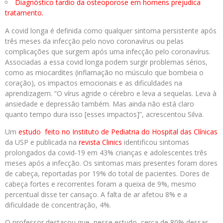
Diagnóstico tardio da osteoporose em homens prejudica
tratamento.
A covid longa é definida como qualquer sintoma persistente após
três meses da infecção pelo novo coronavírus ou pelas
complicações que surgem após uma infecção pelo coronavírus.
Associadas a essa covid longa podem surgir problemas sérios,
como as miocardites (inflamação no músculo que bombeia o
coração), os impactos emocionais e as dificuldades na
aprendizagem. “O vírus agride o cérebro e leva a sequelas. Leva à
ansiedade e depressão também. Mas ainda não está claro
quanto tempo dura isso [esses impactos]”, acrescentou Silva.
Um
estudo feito no Instituto de Pediatria do Hospital das Clínicas
da USP e publicada na
revista Clinics
identificou sintomas
prolongados da covid-19 em 43% crianças e adolescentes três
meses após a infecção. Os sintomas mais presentes foram dores
de cabeça, reportadas por 19% do total de pacientes. Dores de
cabeça fortes e recorrentes foram a queixa de 9%, mesmo
percentual disse ter cansaço. A falta de ar afetou 8% e a
dificuldade de concentração, 4%.
O professor destacou que, nesse estudo, cerca de 80% dessas