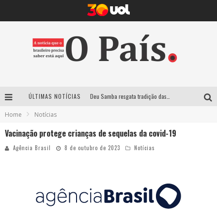
ÚLTIMAS NOTÍCIAS
Deu Samba resgata tradição das ruas pintadas para a Copa do Mundo e celebra a música em gravação histórica em Santa Luzia
Home
Notícias
Empresa mineira assume produção do Carnaval de BH e consolida presença em grandes eventos nacionais
Vacinação protege crianças de sequelas da covid-19
Maior Campeonato de Drift da América Latina retorna ao Mega Space em março
Agência Brasil
8 de outubro de 2023
Notícias
Suzy Brasil traz humor ácido e contos de fadas “nonsense” para Belo Horizonte com o espetáculo “Uma Noite Horripilante”