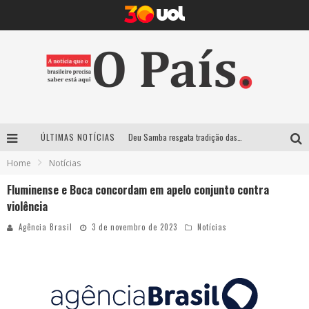
ÚLTIMAS NOTÍCIAS
Deu Samba resgata tradição das ruas pintadas para a Copa do Mundo e celebra a música em gravação histórica em Santa Luzia
Home
Notícias
Empresa mineira assume produção do Carnaval de BH e consolida presença em grandes eventos nacionais
Fluminense e Boca concordam em apelo conjunto contra
Maior Campeonato de Drift da América Latina retorna ao Mega Space em março
violência
Suzy Brasil traz humor ácido e contos de fadas “nonsense” para Belo Horizonte com o espetáculo “Uma Noite Horripilante”
Agência Brasil
3 de novembro de 2023
Notícias