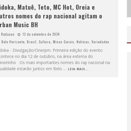
idoka, Matuê, Teto, MC Hot, Oreia e
utros nomes do rap nacional agitam o
rban Music BH
Redacao
13 de setembro de 2024
Belo Horizonte
,
Brasil
,
Cultura
,
Minas Gerais
,
Notícias
,
Variedades
idoka - Divulgação/Onerpm. Primeira edição do evento
contece no dia 12 de outubro, na área externa do
ineirinho Os mais importantes nomes do rap nacional na
tualidade estarão juntos em Belo
...
LEIA MAIS...