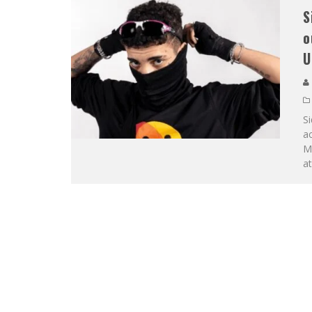
S
o
U
S
a
M
a