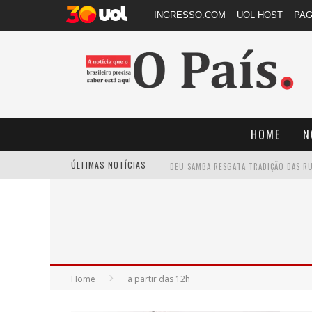
INGRESSO.COM
UOL HOST
PA
HOME
N
ÚLTIMAS NOTÍCIAS
Home
a partir das 12h