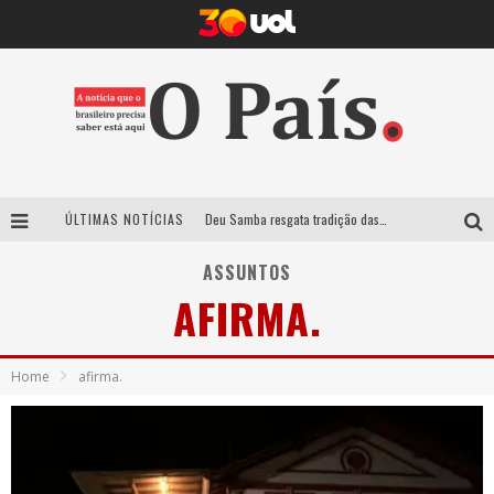
ÚLTIMAS NOTÍCIAS
Deu Samba resgata tradição das ruas pintadas para a Copa do Mundo e celebra a música em gravação histórica em Santa Luzia
Empresa mineira assume produção do Carnaval de BH e consolida presença em grandes eventos nacionais
ASSUNTOS
AFIRMA.
Maior Campeonato de Drift da América Latina retorna ao Mega Space em março
Suzy Brasil traz humor ácido e contos de fadas “nonsense” para Belo Horizonte com o espetáculo “Uma Noite Horripilante”
Home
afirma.