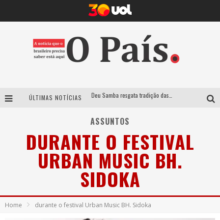
Deu Samba resgata tradição das ruas pintadas para a Copa do Mundo e celebra a música em gravação histórica em Santa Luzia
ÚLTIMAS NOTÍCIAS
Empresa mineira assume produção do Carnaval de BH e consolida presença em grandes eventos nacionais
ASSUNTOS
Maior Campeonato de Drift da América Latina retorna ao Mega Space em março
DURANTE O FESTIVAL
Suzy Brasil traz humor ácido e contos de fadas “nonsense” para Belo Horizonte com o espetáculo “Uma Noite Horripilante”
URBAN MUSIC BH.
SIDOKA
Home
durante o festival Urban Music BH. Sidoka