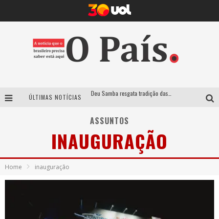
Deu Samba resgata tradição das ruas pintadas para a Copa do Mundo e celebra a música em gravação histórica em Santa Luzia
ÚLTIMAS NOTÍCIAS
Empresa mineira assume produção do Carnaval de BH e consolida presença em grandes eventos nacionais
ASSUNTOS
Maior Campeonato de Drift da América Latina retorna ao Mega Space em março
INAUGURAÇÃO
Suzy Brasil traz humor ácido e contos de fadas “nonsense” para Belo Horizonte com o espetáculo “Uma Noite Horripilante”
Home
inauguração