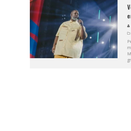
V
e
Pé
mi
M
gr