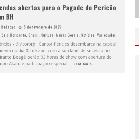
endas abertas para o Pagode do Pericão
m BH
Redacao
5 de fevereiro de 2025
Belo Horizonte
,
Brasil
,
Cultura
,
Minas Gerais
,
Notícias
,
Variedades
ricles - @vitorbrjr. Cantor Péricles desembarca na capital
neira no dia 05 de abril com a sua label de sucesso no
irante Beagá; serão 03 horas de show com abertura do
upo Akatu e participação especial
...
LEIA MAIS...