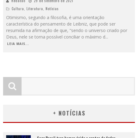
Redacao
29 de setembro de 2021
Cultura
,
Literatura
,
Notícias
Otimismo, segundo a filosofia, é uma orientação
característica do pensamento de Leibniz, que pode ser
resumida na afirmação de que, “sendo o universo criado por
Deus, nele se torna possível conciliar o máximo d
...
LEIA MAIS...
+ NOTÍCIAS
Suzy Brasil traz humor ácido e contos de fadas