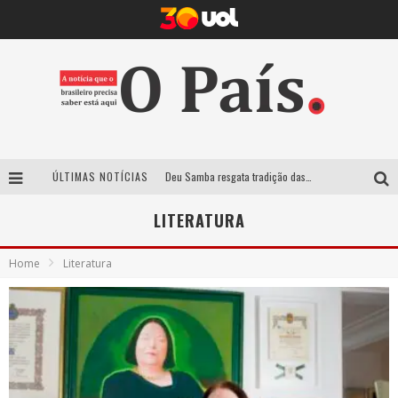
ÚLTIMAS NOTÍCIAS
Deu Samba resgata tradição das ruas pintadas para a Copa do Mundo e celebra a música em gravação histórica em Santa Luzia
Empresa mineira assume produção do Carnaval de BH e consolida presença em grandes eventos nacionais
LITERATURA
Maior Campeonato de Drift da América Latina retorna ao Mega Space em março
Home
Literatura
Suzy Brasil traz humor ácido e contos de fadas “nonsense” para Belo Horizonte com o espetáculo “Uma Noite Horripilante”