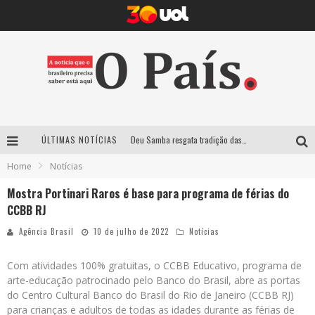
Deu Samba resgata tradição das ruas pintadas para a Copa do Mundo e celebra a música em gravação histórica em Santa Luzia
ÚLTIMAS NOTÍCIAS
Home
Notícias
Empresa mineira assume produção do Carnaval de BH e consolida presença em grandes eventos nacionais
Mostra Portinari Raros é base para programa de férias do
Maior Campeonato de Drift da América Latina retorna ao Mega Space em março
CCBB RJ
Suzy Brasil traz humor ácido e contos de fadas “nonsense” para Belo Horizonte com o espetáculo “Uma Noite Horripilante”
Agência Brasil
10 de julho de 2022
Notícias
Com atividades 100% gratuitas, o CCBB Educativo, programa de
arte-educação patrocinado pelo Banco do Brasil, abre as portas
do Centro Cultural Banco do Brasil do Rio de Janeiro (CCBB RJ)
para crianças e adultos de todas as idades durante as férias de