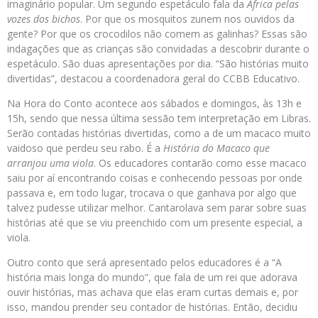
imaginário popular. Um segundo espetáculo fala da
África pelas
vozes dos bichos
. Por que os mosquitos zunem nos ouvidos da
gente? Por que os crocodilos não comem as galinhas? Essas são
indagações que as crianças são convidadas a descobrir durante o
espetáculo. São duas apresentações por dia. “São histórias muito
divertidas”, destacou a coordenadora geral do CCBB Educativo.
Na Hora do Conto acontece aos sábados e domingos, às 13h e
15h, sendo que nessa última sessão tem interpretação em Libras.
Serão contadas histórias divertidas, como a de um macaco muito
vaidoso que perdeu seu rabo. É a
História do Macaco que
arranjou uma viola
. Os educadores contarão como esse macaco
saiu por aí encontrando coisas e conhecendo pessoas por onde
passava e, em todo lugar, trocava o que ganhava por algo que
talvez pudesse utilizar melhor. Cantarolava sem parar sobre suas
histórias até que se viu preenchido com um presente especial, a
viola.
Outro conto que será apresentado pelos educadores é a “A
história mais longa do mundo”, que fala de um rei que adorava
ouvir histórias, mas achava que elas eram curtas demais e, por
isso, mandou prender seu contador de histórias. Então, decidiu